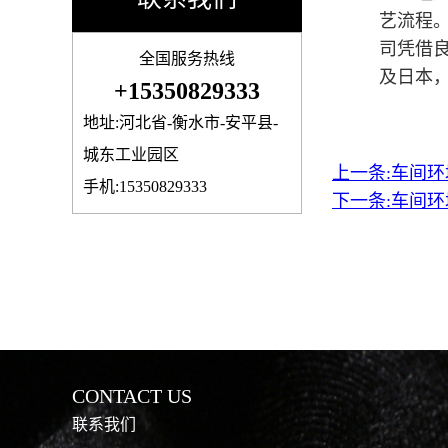
艺流程。
司凭借
全国服务热线
及日本
+15350829333
地址:河北省-衡水市-安平县-
城东工业园区
上一条:车间环境 
手机:15350829333
下一条:车间环境 
CONTACT US
联系我们